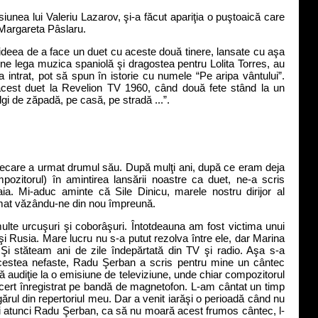
nea lui Valeriu Lazarov, şi-a făcut apariţia o puştoaică care
 Margareta Pâslaru.
deea de a face un duet cu aceste două tinere, lansate cu aşa
e lega muzica spaniolă şi dragostea pentru Lolita Torres, au
a intrat, pot să spun în istorie cu numele “Pe aripa vântului”.
acest duet la Revelion TV 1960, când două fete stând la un
gi de zăpadă, pe casă, pe stradă ...”.
care a urmat drumul său. După mulţi ani, după ce eram deja
ozitorul) în amintirea lansării noastre ca duet, ne-a scris
ia. Mi-aduc aminte că Sile Dinicu, marele nostru dirijor al
rimat văzându-ne din nou împreună.
e urcuşuri şi coborâşuri. Întotdeauna am fost victima unui
a şi Rusia. Mare lucru nu s-a putut rezolva între ele, dar Marina
 Şi stăteam ani de zile îndepărtată din TV şi radio. Aşa s-a
acestea nefaste, Radu Şerban a scris pentru mine un cântec
mă audiţie la o emisiune de televiziune, unde chiar compozitorul
ert înregistrat pe bandă de magnetofon. L-am cântat un timp
ărul din repertoriul meu. Dar a venit iarăşi o perioadă când nu
i atunci Radu Şerban, ca să nu moară acest frumos cântec, l-