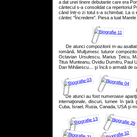
a dat unei tinere debutante care era Pom
cântecul s-a consolidat ca repertoriul 
când într-o zi totul s-a schimbat. La o 
cântec “Încredere”. Piesa a luat Marele
De atunci compozitorii m-au asaltat cu
română. Mulţumesc tuturor compozitoril
Octavian Ursulescu, Marius Ţeicu, Mar
Titus Munteanu, Ovidiu Dumitru, Paul 
Dan Mihăiescu… şi încă o armată de oa
De atunci au fost numeroase apariţii la
internaţionale, discuri, turnee în ţar
Cuba, Israel, Rusia, Canada, USA şi mu