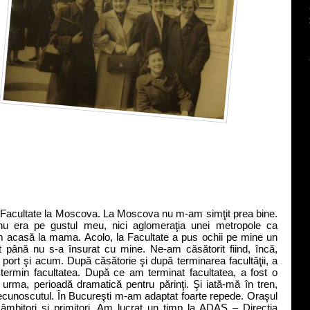
a Facultate la Moscova. La Moscova nu m-am simţit prea bine.
 nu era pe gustul meu, nici aglomeraţia unei metropole ca
m acasă la mama. Acolo, la Facultate a pus ochii pe mine un
t până nu s-a însurat cu mine. Ne-am căsătorit fiind, încă,
 port şi acum. După căsătorie şi după terminarea facultăţii, a
ermin facultatea. După ce am terminat facultatea, a fost o
 urma, perioadă dramatică pentru părinţi. Şi iată-mă în tren,
ecunoscutul. În Bucureşti m-am adaptat foarte repede. Oraşul
zâmbitori şi primitori. Am lucrat un timp la ADAS – Direcţia