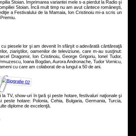
pilia Stoian. Imprimarea variantei mele s-a pierdut la Radio şi
Pompiliei Stoian. Încă mult timp nu am avut cântece româneşti,
ediţie a Festivalului de la Mamaia, Ion Cristinoiu mi-a scris un
 Premiu.
 piesele lor şi am devenit în sfârşit o adevărată cântăreaţă
or, ziariştilor, oamenilor de televiziune, care m-au susţinut:
cel Dragomir, Ion Cristinoiu, George Grigoriu, Ionel Tudor,
Urmuzescu, Ioana Bogdan, Aurora Andronache, Tudor Vornicu,
meni cu care am colaborat de-a lungul a 50 de ani.
 TV, show-uri în ţară şi peste hotare, festivaluri naţionale şi
ă şi peste hotare: Polonia, Cehia, Bulgaria, Germania, Turcia,
lte diplome de excelenţă.