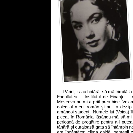
Părinţii s-au hotărât să mă trimită l
Facultatea – Institutul de Finanţe –
Moscova nu mi-a priit prea bine. Voia
coleg al meu, român şi nu i-a dezlipi
amândoi studenţi. Numele lui (Voica) îl
plecat în România lăsându-mă să-mi t
perioadă de pregătire pentru a-l putea
tânără şi curajoasă gata să întâmpin n
era încântător, clima caldă, oamenii 