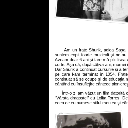
Am un frate Shurik, adica Saşa, ma
suntem copii foarte muzicali şi ne-au 
Aveam doar 6 ani şi tare mă plictisea v
curte. Aşa că, după câţiva ani, mamei 
Dar Shurik a continuat cursurile şi a te
pe care l-am terminat în 1954. Frate
continuat să se ocupe şi de educaţia 
cântând cu însufleţire cântece pioniereş
Într-o zi am văzut un film datorită c
“Vârsta dragostei” cu Lolita Torres. De
ceea ce eu numesc stilul meu ca şi cânt