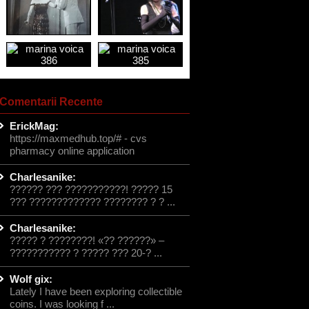
Comentarii Recente
ErickMag:
https://maxmedhub.top/# - cvs
pharmacy online application
Charlesanike:
?????? ??? ???????????! ????? 15
??? ????????????? ???????? ? ? ...
Charlesanike:
????? ? ????????! «?? ??????» –
??????????? ? ????? ??? 20-? ...
Wolf gix:
Lately I have been exploring collectible
coins. I was looking f ...