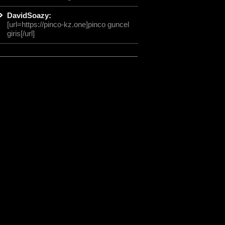
DavidSoazy:
[url=https://pinco-kz.one]pinco guncel
giris[/url]