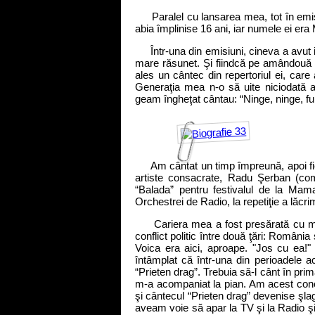
Paralel cu lansarea mea, tot în emisiu
abia împlinise 16 ani, iar numele ei era
Într-una din emisiuni, cineva a avut i
mare răsunet. Şi fiindcă pe amândouă n
ales un cântec din repertoriul ei, care 
Generaţia mea n-o să uite niciodată 
geam îngheţat cântau: “Ninge, ninge, ful
Am cântat un timp împreună, apoi fie
artiste consacrate, Radu Şerban (comp
“Balada” pentru festivalul de la Mama
Orchestrei de Radio, la repetiţie a lăc
Cariera mea a fost presărată cu mult
conflict politic între două ţări: Români
Voica era aici, aproape. "Jos cu ea!"
întâmplat că într-una din perioadele 
“Prieten drag”. Trebuia să-l cânt în pri
m-a acompaniat la pian. Am acest conc
şi cântecul “Prieten drag” devenise şlag
aveam voie să apar la TV şi la Radio ş