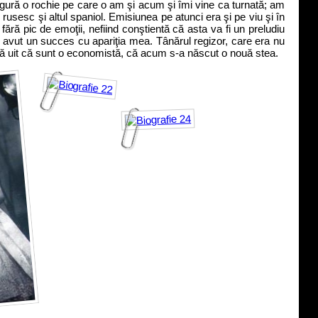
ngură o rochie pe care o am şi acum şi îmi vine ca turnată; am
 rusesc şi altul spaniol. Emisiunea pe atunci era şi pe viu şi în
fără pic de emoţii, nefiind conştientă că asta va fi un preludiu
 avut un succes cu apariţia mea. Tânărul regizor, care era nu
să uit că sunt o economistă, că acum s-a născut o nouă stea.