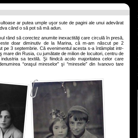
oase ar putea umple uşor sute de pagini ale unui adevărat
ndva când o să pot să mă adun.
rând să corectez anumite inexactităţi care circulă în presă,
ste doar diminutiv de la Marina, că m-am născut pe 2
t pe 3 septembrie. Că evenimentul acesta s-a întâmplat intr-
ş mare din Rusia, cu jumătate de milion de locuitori, centru de
 industria sa textilă. Şi fiindcă acolo majoritatea celor care
denumirea “oraşul mireselor” şi “miresele” din Ivanovo tare