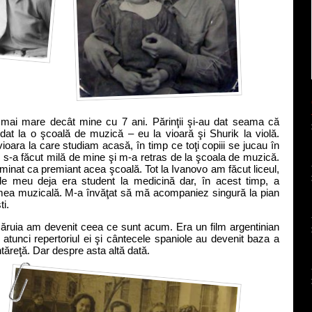
i mare decât mine cu 7 ani. Părinţii şi-au dat seama că
dat la o şcoală de muzică – eu la vioară şi Shurik la violă.
ioara la care studiam acasă, în timp ce toţi copiii se jucau în
i s-a făcut milă de mine şi m-a retras de la şcoala de muzică.
rminat ca premiant acea şcoală. Tot la Ivanovo am făcut liceul,
le meu deja era student la medicină dar, în acest timp, a
mea muzicală. M-a învăţat să mă acompaniez singură la pian
ti.
ăruia am devenit ceea ce sunt acum. Era un film argentinian
 atunci repertoriul ei şi cântecele spaniole au devenit baza a
ăreţă. Dar despre asta altă dată.