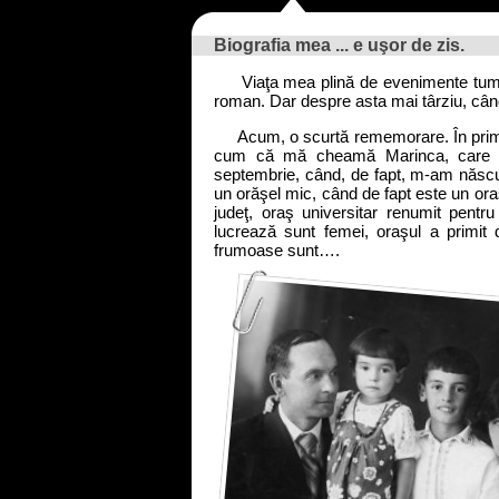
Biografia mea ... e uşor de zis.
Viaţa mea plină de evenimente tumult
roman. Dar despre asta mai târziu, câ
Acum, o scurtă rememorare. În primul 
cum că mă cheamă Marinca, care e
septembrie, când, de fapt, m-am născu
un orăşel mic, când de fapt este un ora
judeţ, oraş universitar renumit pentru
lucrează sunt femei, oraşul a primit 
frumoase sunt….